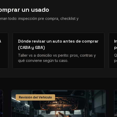
omprar un usado
enan todo: inspección pre compra, checklist y
A
Dónde revisar un auto antes de comprar
I
(CABA y GBA)
p
Taller vs a domicilio vs perito: pros, contras y
Q
qué conviene según tu caso.
p
Revisión del Vehículo