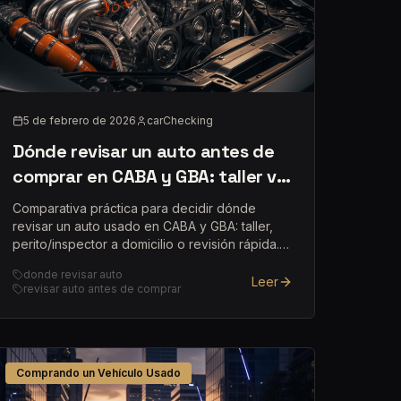
5 de febrero de 2026
carChecking
Dónde revisar un auto antes de
comprar en CABA y GBA: taller vs
a domicilio vs perito
Comparativa práctica para decidir dónde
revisar un auto usado en CABA y GBA: taller,
perito/inspector a domicilio o revisión rápida.
Pros, contras y recomendaciones.
donde revisar auto
Leer
revisar auto antes de comprar
Comprando un Vehículo Usado