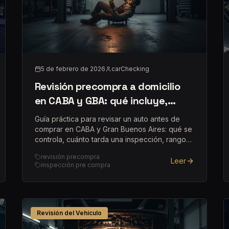
5 de febrero de 2026
carChecking
Revisión precompra a domicilio
en CABA y GBA: qué incluye,
cuánto tarda y cuánto cuesta
Guía práctica para revisar un auto antes de
comprar en CABA y Gran Buenos Aires: qué se
controla, cuánto tarda una inspección, rangos
de precio y cómo coordinar.
revisión precompra
Leer
inspección pre compra
Revisión del Vehículo