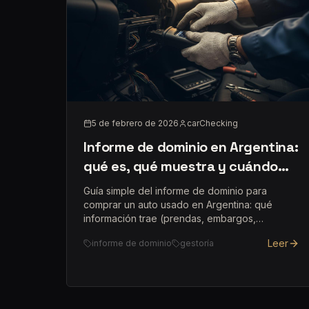
5 de febrero de 2026
carChecking
Informe de dominio en Argentina:
qué es, qué muestra y cuándo
pedirlo (CABA y GBA)
Guía simple del informe de dominio para
comprar un auto usado en Argentina: qué
información trae (prendas, embargos,
titularidad) y cuándo conviene pedirlo en
Leer
informe de dominio
gestoría
CABA/GBA.