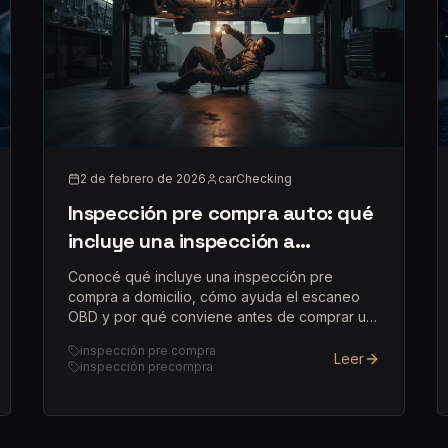
2 de febrero de 2026
carChecking
Inspección pre compra auto: qué
incluye una inspección a
domicilio y por qué conviene
Conocé qué incluye una inspección pre
compra a domicilio, cómo ayuda el escaneo
OBD y por qué conviene antes de comprar un
auto usado.
inspección pre compra
Leer
inspección precompra