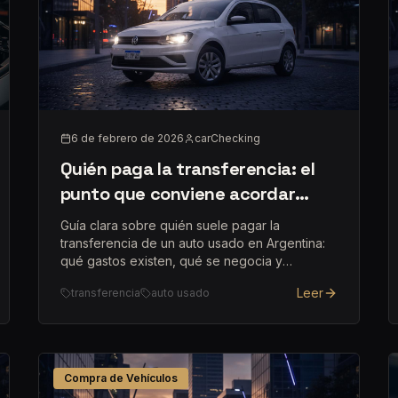
6 de febrero de 2026
carChecking
Quién paga la transferencia: el
punto que conviene acordar
antes de señar
Guía clara sobre quién suele pagar la
transferencia de un auto usado en Argentina:
qué gastos existen, qué se negocia y
ejemplos de acuerdos entre comprador y
Leer
transferencia
auto usado
vendedor.
Compra de Vehículos