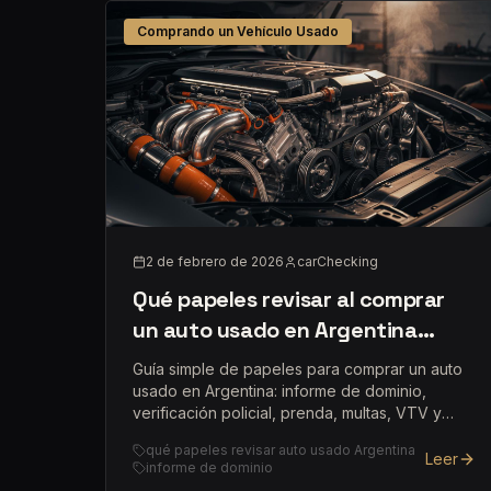
Comprando un Vehículo Usado
2 de febrero de 2026
carChecking
Qué papeles revisar al comprar
un auto usado en Argentina
(para no llevarte sorpresas)
Guía simple de papeles para comprar un auto
usado en Argentina: informe de dominio,
verificación policial, prenda, multas, VTV y
grabado de autopartes.
qué papeles revisar auto usado Argentina
Leer
informe de dominio